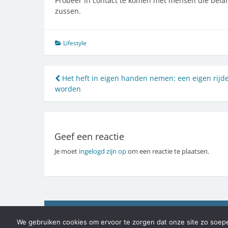
Probeer in contact te komen met mensen die belangr
zussen.
Lifestyle
Bericht
Het heft in eigen handen nemen: een eigen rijd
worden
navigatie
Geef een reactie
Je moet
ingelogd zijn op
om een reactie te plaatsen.
We gebruiken cookies om ervoor te zorgen dat onze site zo soepel 