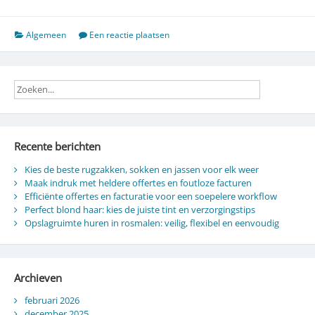
de
beste
rugzakken,
Algemeen
Een reactie plaatsen
sokken
en
jassen
voor
elk
weer
Recente berichten
Kies de beste rugzakken, sokken en jassen voor elk weer
Maak indruk met heldere offertes en foutloze facturen
Efficiënte offertes en facturatie voor een soepelere workflow
Perfect blond haar: kies de juiste tint en verzorgingstips
Opslagruimte huren in rosmalen: veilig, flexibel en eenvoudig
Archieven
februari 2026
december 2025