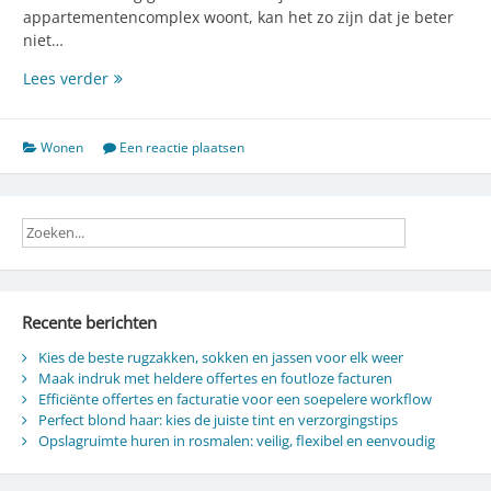
appartementencomplex woont, kan het zo zijn dat je beter
niet…
Laminaat
Lees verder
kopen?
Dit
moet
Wonen
Een reactie plaatsen
je
weten
Recente berichten
Kies de beste rugzakken, sokken en jassen voor elk weer
Maak indruk met heldere offertes en foutloze facturen
Efficiënte offertes en facturatie voor een soepelere workflow
Perfect blond haar: kies de juiste tint en verzorgingstips
Opslagruimte huren in rosmalen: veilig, flexibel en eenvoudig