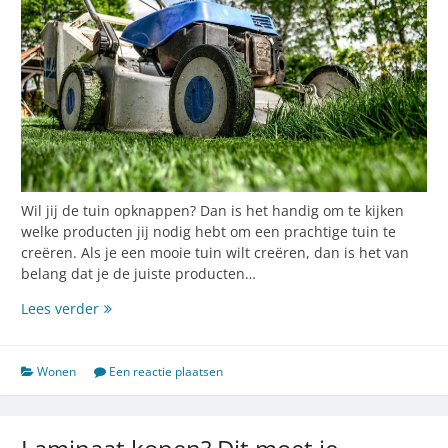
Wil jij de tuin opknappen? Dan is het handig om te kijken
welke producten jij nodig hebt om een prachtige tuin te
creëren. Als je een mooie tuin wilt creëren, dan is het van
belang dat je de juiste producten…
De
Lees verder
tuin
opknappen?
Dat
Wonen
Een reactie plaatsen
doe
je
zo!