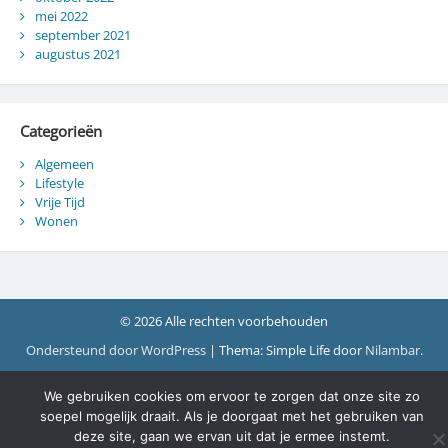
mei 2022
september 2021
augustus 2021
Categorieën
Algemeen
Lifestyle
Vrije Tijd
Wonen
© 2026 Alle rechten voorbehouden
Ondersteund door WordPress
|
Thema: Simple Life door
Nilambar
.
We gebruiken cookies om ervoor te zorgen dat onze site zo
soepel mogelijk draait. Als je doorgaat met het gebruiken van
deze site, gaan we ervan uit dat je ermee instemt.