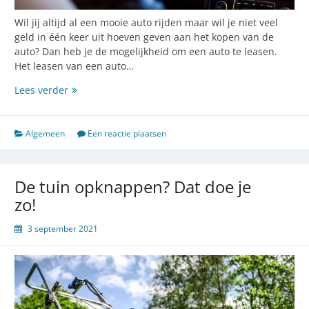
Wil jij altijd al een mooie auto rijden maar wil je niet veel
geld in één keer uit hoeven geven aan het kopen van de
auto? Dan heb je de mogelijkheid om een auto te leasen.
Het leasen van een auto…
Wat
Lees verder
zijn
de
voordelen
Algemeen
Een reactie plaatsen
van
een
auto
De tuin opknappen? Dat doe je
leasen?
zo!
3 september 2021